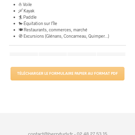
⛵ Voile
🛶 Kayak
🏄 Paddle
🐎 Équitation sur l’Île
🍽️ Restaurants, commerces, marché
🧭 Excursions (Glénans, Concarneau, Quimper…)
TÉLÉCHARGER LE FORMULAIRE PAPIER AU FORMAT PDF
contact@berrytudy.fr - 02 48 27 53 15